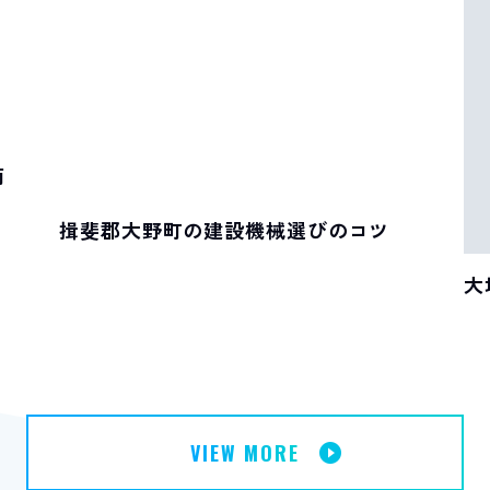
南
揖斐郡大野町の建設機械選びのコツ
大
に
VIEW MORE